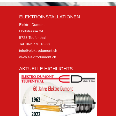
ELEKTROINSTALLATIONEN
Elektro Dumont
Dorfstrasse 34
5723 Teufenthal
Tel. 062 776 18 88
info@elektrodumont.ch
www.elektrodumont.ch
AKTUELLE HIGHLIGHTS