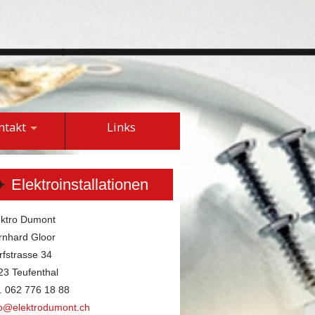
ntakt
Links
Elektroinstallationen
ektro Dumont
rnhard Gloor
rfstrasse 34
23 Teufenthal
l. 062 776 18 88
fo@elektrodumont.ch