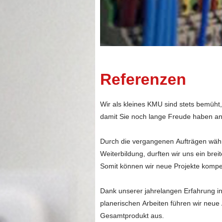
Referenzen
Wir als kleines KMU sind stets bemüht, Ihnen die bestmögliche Qualität unse
damit Sie noch lange Fre
Durch die vergangenen Aufträgen während den letzten fast 60 Jahren und die ständige
Weiterbildung, durften wir uns ein breites Wissen aneignen
Somit kön
Dank unserer jahrelangen Erfahrung in den Bereichen Stark- und Schwachstrominstallationen, sowie
planerischen Arbeiten führen wir neue Aufträge mit steter Sorgfalt zu einem einwandfreien
Gesamtprodukt aus.