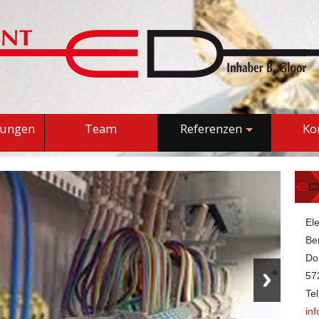
tungen
Team
Referenzen
Ko
El
Be
Do
57
Te
in