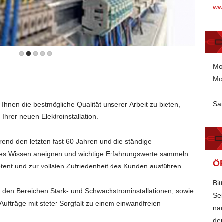
ww
Mo
Mo
Sa
rer Arbeit zu bieten,
ude haben an Ihrer neuen Elektroinstallation.
 und wichtige Erfahrungswerte sammeln.
Ö
nen wir neue Projekte kompetent und zur vollsten Zufriedenheit des Kunden ausführen.
Bi
Se
na
de