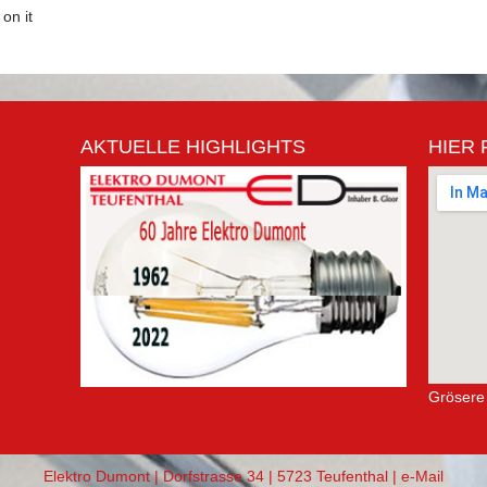
on it
AKTUELLE HIGHLIGHTS
HIER 
Grösere
Elektro Dumont | Dorfstrasse 34 | 5723 Teufenthal |
e-Mail