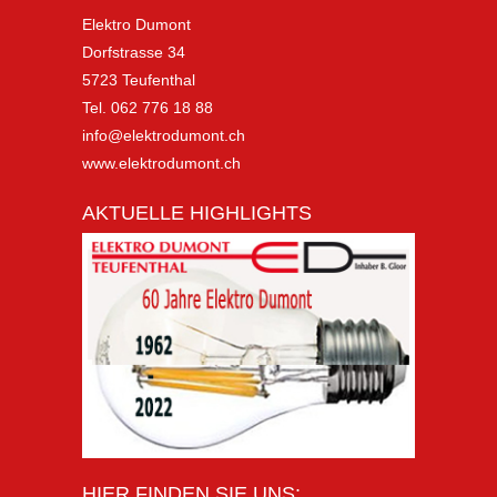
Elektro Dumont
Dorfstrasse 34
5723 Teufenthal
Tel. 062 776 18 88
info@elektrodumont.ch
www.elektrodumont.ch
AKTUELLE HIGHLIGHTS
HIER FINDEN SIE UNS: