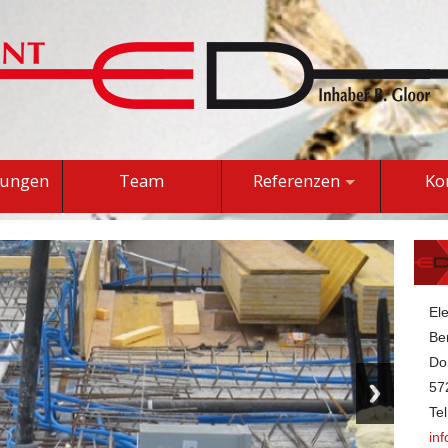
tungen
Team
Referenzen
Ko
El
Be
Do
57
Te
in