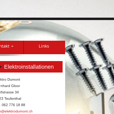
ntakt
Links
Elektroinstallationen
ektro Dumont
rnhard Gloor
rfstrasse 34
23 Teufenthal
l. 062 776 18 88
fo@elektrodumont.ch