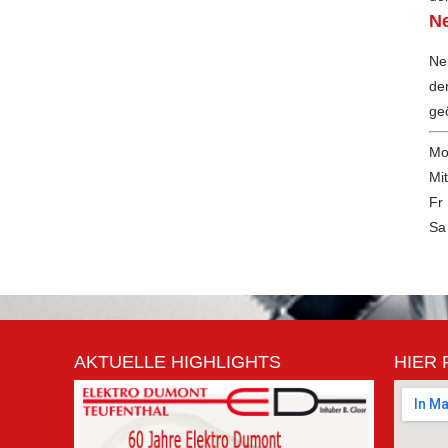
N
Ne
de
geö
Mo
Mi
Fr
Sa
AKTUELLE HIGHLIGHTS
HIER 