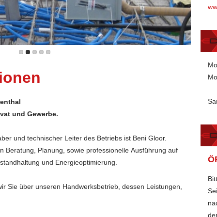
ww
Mo
tionen
Mo
Sa
enthal
rivat und Gewerbe.
aber und technischer Leiter des Betriebs ist Beni Gloor.
n Beratung, Planung, sowie professionelle Ausführung auf
Ö
Instandhaltung und Energieoptimierung.
Bi
wir Sie über unseren Handwerksbetrieb, dessen Leistungen,
Se
na
de